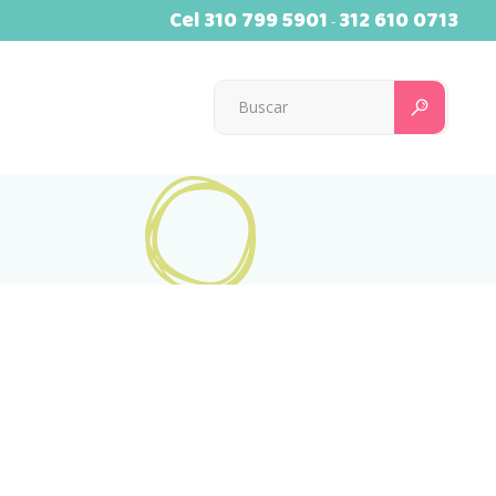
Cel
310 799 5901
312 610 0713
-
Searc
for: