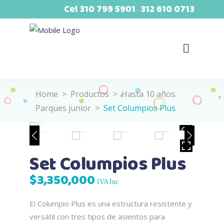
Cel
310 799 5901
312 610 0713
-
,
Home
>
Productos
>
Hasta 10 años
Parques junior
>
Set Columpios Plus
VER
HOVER
Set Columpios Plus
$
3,350,000
IVA Inc
El Columpio Plus es una estructura resistente y
versátil con tres tipos de asientos para