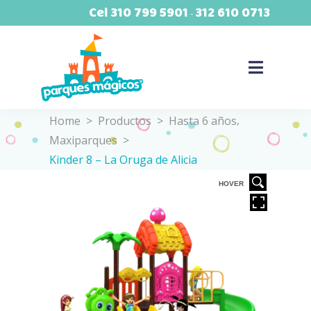
Cel
310 799 5901
312 610 0713
-
,
Home
>
Productos
>
Hasta 6 años
Maxiparques
>
Kinder 8 – La Oruga de Alicia
VER
HOVER