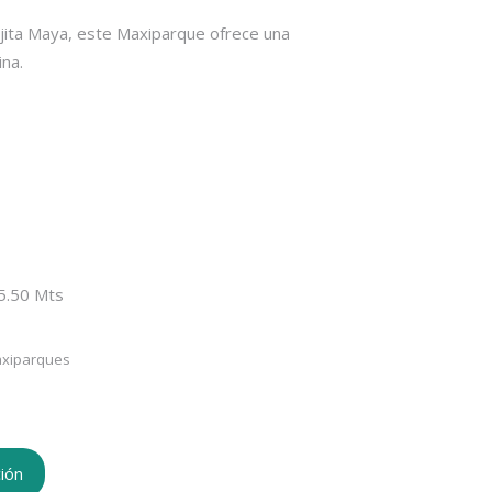
ejita Maya, este Maxiparque ofrece una
ina.
 5.50 Mts
xiparques
ión