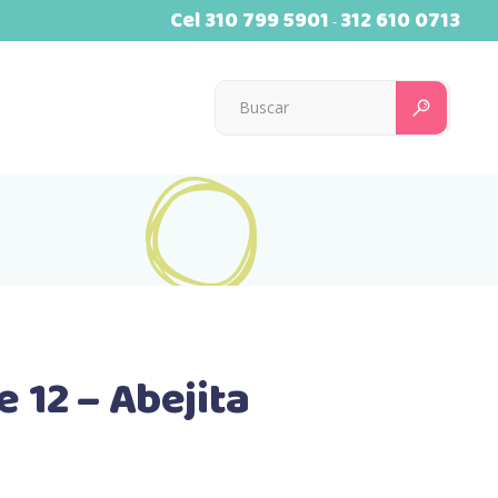
Cel
310 799 5901
312 610 0713
-
Searc
for:
 12 – Abejita
HOVER