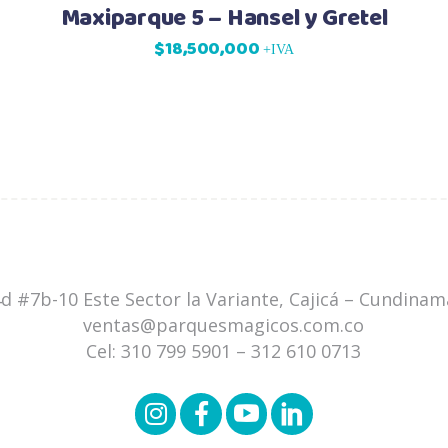
Maxiparque 5 – Hansel y Gretel
$
18,500,000
+IVA
4d #7b-10 Este Sector la Variante, Cajicá – Cundina
ventas@parquesmagicos.com.co
Cel:
310 799 5901
–
312 610 0713