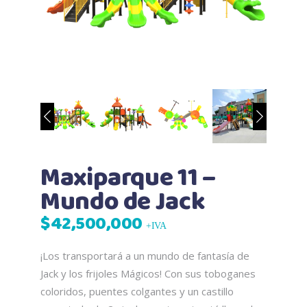
Maxiparque 11 –
Mundo de Jack
$
42,500,000
+IVA
¡Los transportará a un mundo de fantasía de
Jack y los frijoles Mágicos! Con sus toboganes
coloridos, puentes colgantes y un castillo