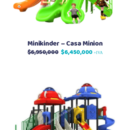
Minikinder – Casa Minion
$
6,950,000
$
6,450,000
El
El
+IVA
precio
precio
original
actual
era:
es:
$6,950,000.
$6,450,000.