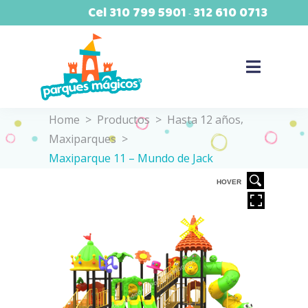
Cel
310 799 5901
312 610 0713
-
,
Home
>
Productos
>
Hasta 12 años
Maxiparques
>
Maxiparque 11 – Mundo de Jack
VER
HOVER