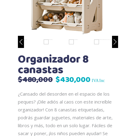
Organizador 8
canastas
El
El
$
480,000
$
430,000
IVA Inc
precio
precio
original
actual
¿Cansado del desorden en el espacio de los
era:
es:
peques? ¡Dile adiós al caos con este increíble
$480,000.
$430,000.
organizador! Con 8 canastas etiquetadas,
podrás guardar juguetes, materiales de arte,
libros y más, todo en un solo lugar. Fáciles de
sacar y poner, ¡los niños pueden ayudar! Se