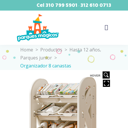
Cel
310 799 5901
312 610 0713
-
,
Home
>
Productos
>
Hasta 12 años
Parques junior
>
Organizador 8 canastas
VER
HOVER