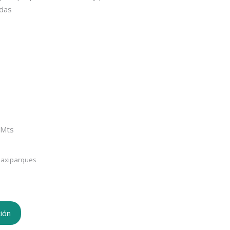
adas
 Mts
axiparques
ión