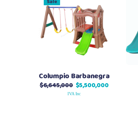
Sale
Columpio Barbanegra
$
6,645,000
$
5,500,000
El
El
precio
precio
IVA Inc
original
actual
era:
es:
$6,645,000.
$5,500,000