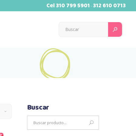
Cel
310 799 5901
312 610 0713
-
Searc
for:
Buscar
Search
for: