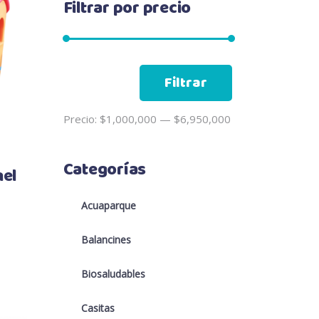
Filtrar por precio
Precio
Precio
Filtrar
mínimo
máximo
Precio:
$1,000,000
—
$6,950,000
Categorías
nel
Acuaparque
Balancines
Biosaludables
Casitas