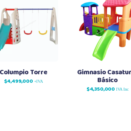
Columpio Torre
Gimnasio Casatu
Básico
$
4,499,000
+IVA
$
4,350,000
IVA Inc
.