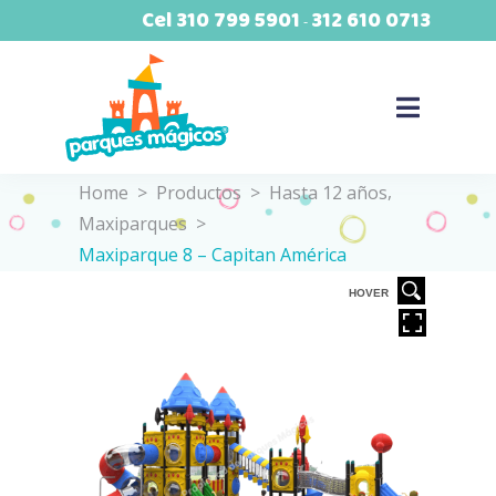
Cel
310 799 5901
312 610 0713
-
,
Home
>
Productos
>
Hasta 12 años
Maxiparques
>
Maxiparque 8 – Capitan América
VER
HOVER