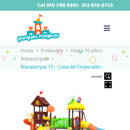
Cel
310 799 5901
312 610 0713
-
,
Home
>
Productos
>
Hasta 10 años
Maxiparques
>
Maxiparque 19 – Casa del Emperador
VER
HOVER