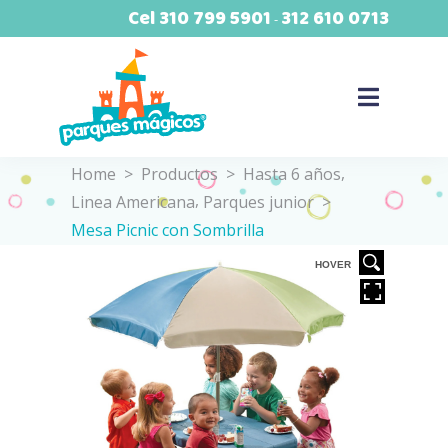
Cel
310 799 5901
312 610 0713
-
,
Home
>
Productos
>
Hasta 6 años
,
Linea Americana
Parques junior
>
Mesa Picnic con Sombrilla
VER
HOVER