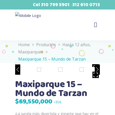
Cel
310 799 5901
312 610 0713
-
,
Home
>
Productos
>
Hasta 12 años
Maxiparques
>
Maxiparque 15 – Mundo de Tarzan
VER
HOVER
Maxiparque 15 –
Mundo de Tarzan
$
69,550,000
+IVA
¡La jungla más divertida y gigante que hay en el