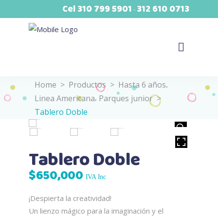
Cel
310 799 5901
312 610 0713
-
,
Home
>
Productos
>
Hasta 6 años
,
Linea Americana
Parques junior
>
Tablero Doble
VER
HOVER
Tablero Doble
$
650,000
IVA Inc
¡Despierta la creatividad!
Un lienzo mágico para la imaginación y el