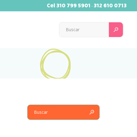
Cel
310 799 5901
312 610 0713
-
Searc
for:
Search
for: