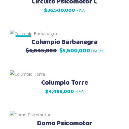
Circuito Psicomotor C
$
36,500,000
+IVA
Sale
Columpio Barbanegra
$
6,645,000
$
5,500,000
El
El
IVA Inc
precio
precio
original
actual
era:
es:
$6,645,000.
$5,500,000.
Columpio Torre
$
4,499,000
+IVA
Domo Psicomotor