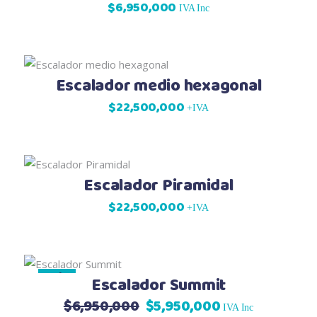
$
6,950,000
IVA Inc
Escalador medio hexagonal
$
22,500,000
+IVA
Escalador Piramidal
$
22,500,000
+IVA
Sale
Escalador Summit
$
6,950,000
$
5,950,000
El
El
IVA Inc