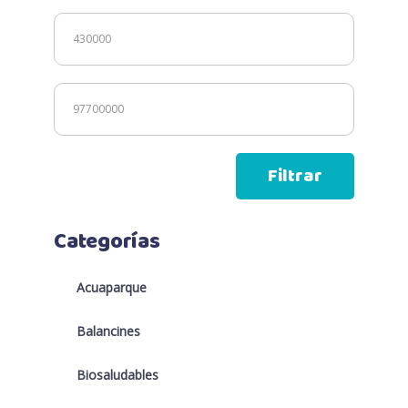
Precio
mínimo
Precio
máximo
Filtrar
Categorías
Acuaparque
Balancines
Biosaludables