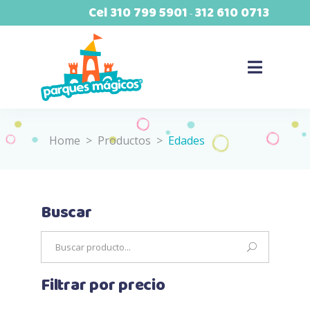
Cel
310 799 5901
312 610 0713
-
Home
>
Productos
>
Edades
Buscar
Search
for:
Filtrar por precio