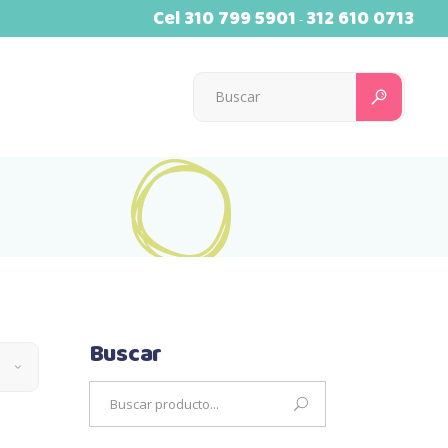
Cel
310 799 5901
312 610 0713
-
Searc
for:
Buscar
Search
for: