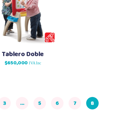
Tablero Doble
$
650,000
IVA Inc
3
…
5
6
7
8