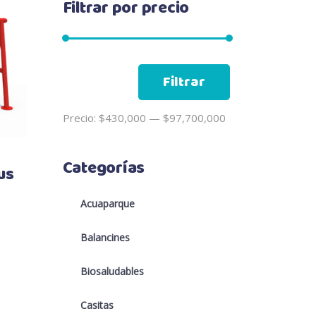
Filtrar por precio
Precio
Precio
Filtrar
mínimo
máximo
Precio:
$430,000
—
$97,700,000
Categorías
us
Acuaparque
Balancines
Biosaludables
Casitas