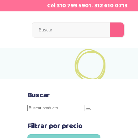
Cel
310 799 5901
312 610 0713
-
Searc
for:
Buscar
Search
for:
Filtrar por precio