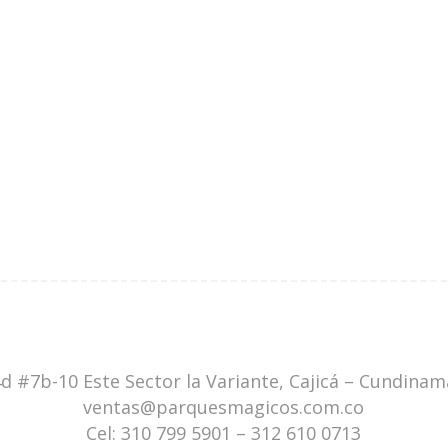
4d #7b-10 Este Sector la Variante, Cajicá – Cundina
ventas@parquesmagicos.com.co
Cel:
310 799 5901
–
312 610 0713