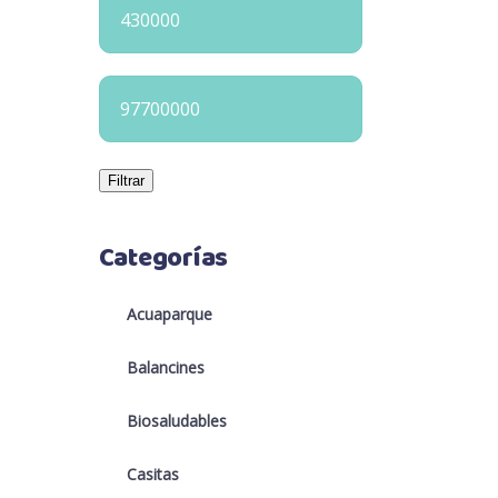
Precio
mínimo
Precio
máximo
Filtrar
Categorías
Acuaparque
Balancines
Biosaludables
Casitas