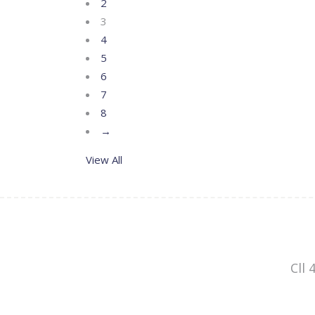
2
3
4
5
6
7
8
→
View All
Cll 